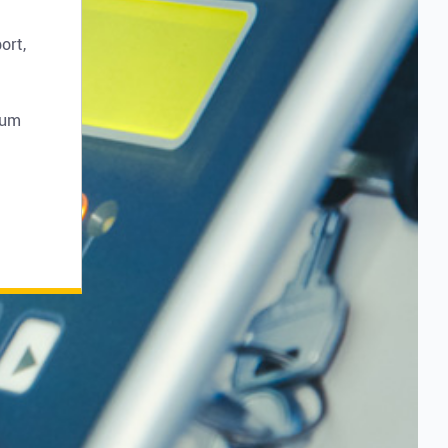
ort,
 um