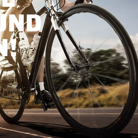
UND
N!